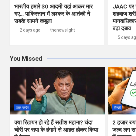
भारतीय हमारे 30 आदमी यहां आकर मार
JAAC पर बै
गए… पाकिस्तान में लश्कर के आतंकी ने
शहबाज शरीफ
सबके सामने कबूला
मानवाधिकार
बढ़ा दबाव
2 days ago
thenewslight
5 days a
You Missed
उत्तर प्रदेश
दिल्ली
क्या रिटायर हो रहे हैं सतीश महाना? चंदा
2 हजार रुपय
चोरी पर सपा के हंगामे से आहत होकर किया
जल्द लग सक