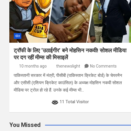
खेल
ट्रॉफी के लिए ‘उठाईगीर’ बने मोहस‍िन नकवी! सोशल मीडिया
पर दग रहीं मीम्स की मिसाइलें
10 months ago
thenewslight
No Comments
पाकिस्तानी सरकार में मंत्री, पीसीबी (पाकिस्तान क्रिकेट बोर्ड) के चेयरमैन
और एसीसी (एश‍ियन क्रिकेट काउंस‍िल) के अध्यक्ष मोहस‍िन नकवी सोशल
मीडिया पर ट्रोल हो रहे हैं. उनके कई मीम्स भी…
11 Total Visitor
You Missed