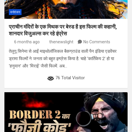
मनोरंजन
प्राचीन मंदिरों के एक मिथक पर बेस्ड है इस फिल्म की कहानी,
शानदार विजुअल्स कर रहे इंप्रेस
6 months ago
thenewslight
No Comments
तेलुगू सिनेमा से आईं माइथोलॉजिकल बैकग्राउंड वाली पैन इंडिया एडवेंचर
ड्रामा फिल्मों ने जनता को बहुत इम्प्रेस किया है. चाहे ‘कार्तिकेय 2’ हो या
‘हनुमान’ और ‘मिराई’ जैसी फिल्में. अब…
76 Total Visitor