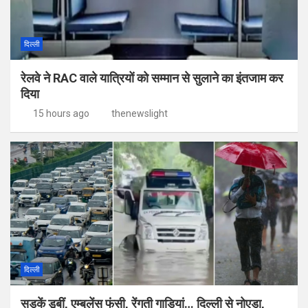
दिल्ली
रेलवे ने RAC वाले यात्रियों को सम्मान से सुलाने का इंतजाम कर
दिया
15 hours ago
thenewslight
दिल्ली
सड़कें डूबीं, एम्बुलेंस फंसी, रेंगती गाड़ियां… दिल्ली से नोएडा,